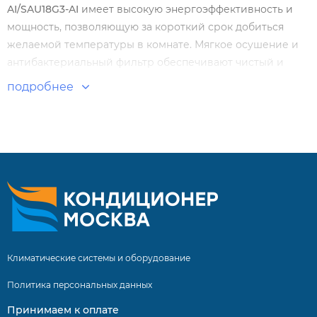
AI/SAU18G3-AI
имеет высокую энергоэффективность и
мощность, позволяющую за короткий срок добиться
желаемой температуры в комнате. Мягкое осушение и
антибактериальный фильтр обеспечивают чистый и
безопасный воздух. Высококачественные прочные
подробнее
материалы и антикоррозийное покрытие защищают
устройство от негативных воздействий окружающей
среды.
Особенности и преимущества:
Высокая энергоэффективность. Класс А++
Удобный многофункциональный русскоязычный пульт
Режим iFeel
Климатические системы и оборудование
Режим iFavor
Политика персональных данных
Комфортный сон
Принимаем к оплате