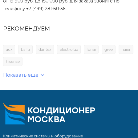
от 19 900 руб. до 150 000 руб. для заказа звоните по
телефону +7 (499) 281-60-36.
РЕКОМЕНДУЕМ
aux
ballu
dantex
electrolux
funai
gree
haier
hisense
Показать еще
Климатические системы и оборудование