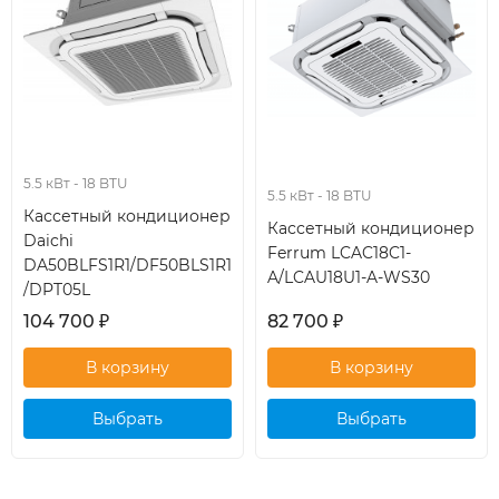
5.5 кВт - 18 BTU
5.5 кВт - 18 BTU
Кассетный кондиционер
Кассетный кондиционер
Daichi
Ferrum LCAC18C1-
DA50BLFS1R1/DF50BLS1R1
A/LCAU18U1-A-WS30
/DPT05L
104 700
₽
82 700
₽
Выбрать
Выбрать
кондиционер
кондиционер