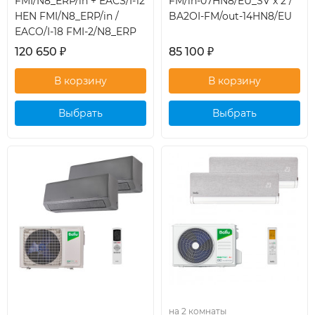
FMI/N8_ERP/in + EACS/I-12
FM/in-07HN8/EU_SV x 2 /
HEN FMI/N8_ERP/in /
BA2OI-FM/out-14HN8/EU
EACO/I-18 FMI-2/N8_ERP
120 650
₽
85 100
₽
Выбрать
Выбрать
кондиционер
кондиционер
на 2 комнаты