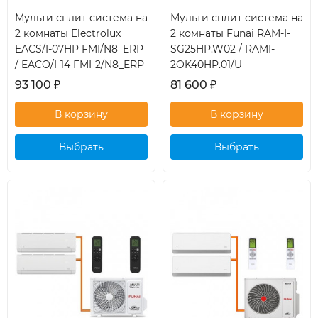
Мульти сплит система на
Мульти сплит система на
2 комнаты Electrolux
2 комнаты Funai RAM-I-
EACS/I-07HP FMI/N8_ERP
SG25HP.W02 / RAMI-
/ EACO/I-14 FMI-2/N8_ERP
2OK40HP.01/U
93 100
₽
81 600
₽
Выбрать
Выбрать
кондиционер
кондиционер