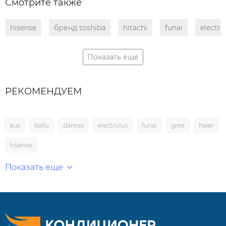
Смотрите также
hisense
бренд toshiba
hitachi
funai
electro
Показать ещё
РЕКОМЕНДУЕМ
aux
ballu
dantex
electrolux
funai
gree
haier
hisense
Показать еще