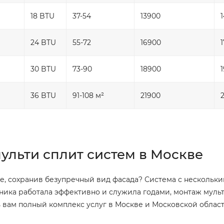
18 BTU
37-54
13900
24 BTU
55-72
16900
30 BTU
73-90
18900
36 BTU
91-108 м²
21900
льти сплит систем в Москве
се, сохранив безупречный вид фасада? Система с несколь
хника работала эффективно и служила годами, монтаж мул
вам полный комплекс услуг в Москве и Московской област