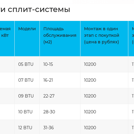
ти сплит-системы
емая
Модели
Площадь
Монтаж в один
 кВт
обслуживания
этап с покупкой
(м2)
(цена в рублях)
05 BTU
10-15
10200
07 BTU
16-21
10200
09 BTU
22-27
10200
10 BTU
28-30
10200
12 BTU
31-36
10200