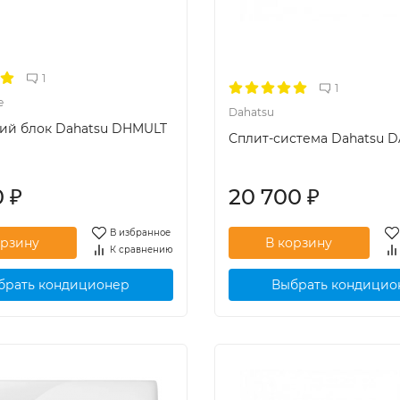
1
1
е
Dahatsu
ий блок Dahatsu DHMULT
Сплит-система Dahatsu 
0
₽
20 700
₽
В избранное
К сравнению
брать кондиционер
Выбрать кондицио