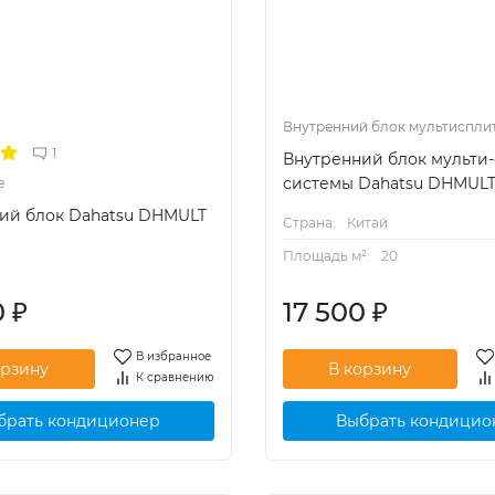
Внутренний блок мультиспли
1
Внутренний блок мульти
системы Dahatsu DHMULT 
е
ий блок Dahatsu DHMULT
Страна:
Китай
Площадь м²:
20
0
₽
17 500
₽
В избранное
К сравнению
брать кондиционер
Выбрать кондицио