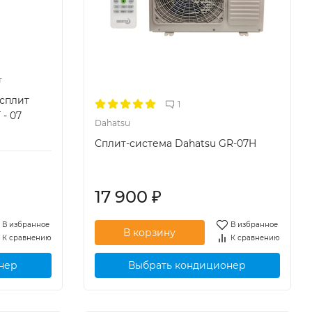
т
-сплит
1
- 07
Dahatsu
Сплит-система Dahatsu GR-07H
17 900
₽
В избранное
В избранное
К сравнению
К сравнению
нер
Выбрать кондиционер