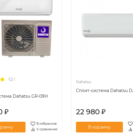
1
Dahatsu
Сплит-система Dahatsu D
стема Dahatsu GR-09H
00
₽
22 980
₽
В избранное
К сравнению