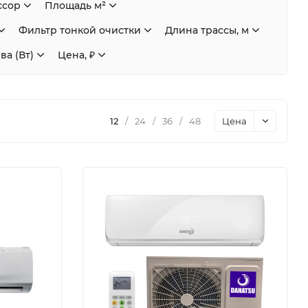
ссор
Площадь м²
Фильтр тонкой очистки
Длина трассы, м
а (Вт)
Цена, ₽
12
/
24
/
36
/
48
Цена