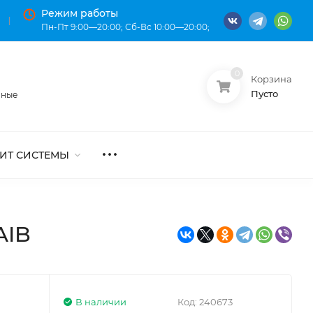
Режим работы
Пн-Пт 9:00—20:00; Сб-Вс 10:00—20:00;
0
Корзина
О нас
Оплата
Пусто
нные
ИТ СИСТЕМЫ
AIB
В наличии
Код:
240673