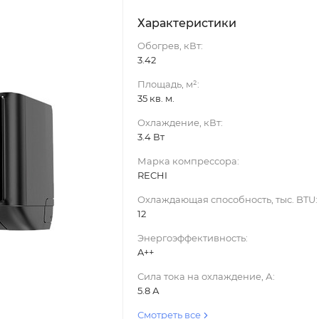
Характеристики
Обогрев, кВт:
3.42
Площадь, м²:
35 кв. м.
Охлаждение, кВт:
3.4 Вт
Марка компрессора:
RECHI
Охлаждающая способность, тыс. BTU:
12
Энергоэффективность:
A++
Сила тока на охлаждение, А:
5.8 А
Смотреть все