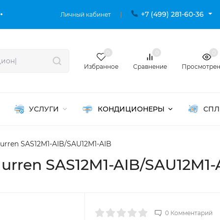
+7 (499) 281-60-36
Личный кабинет
0
0
0
Избранное
Сравнение
Просмотре
УСЛУГИ
КОНДИЦИОНЕРЫ
СПЛ
rren SAS12M1-AIB/SAU12M1-AIB
urren SAS12M1-AIB/SAU12M1-
0 Комментарий