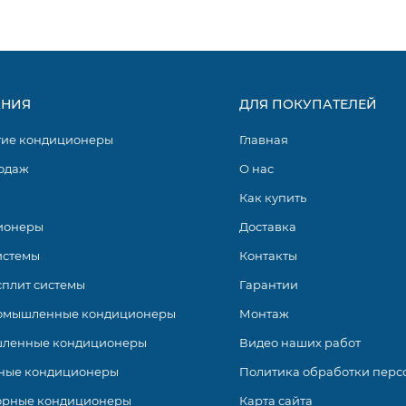
НИЯ
ДЛЯ ПОКУПАТЕЛЕЙ
изводственными мощностями в Китае и Европейском Союзе.
ционеров бренда. Высокотехнологичные решения удачно с
гие кондиционеры
Главная
работают на озонобезопасном хладагенте R32.
одаж
О нас
 выделите её и нажмите +
Как купить
ионеры
Доставка
истемы
Контакты
сплит системы
Гарантии
омышленные кондиционеры
Монтаж
ленные кондиционеры
Видео наших работ
ные кондиционеры
Политика обработки перс
орные кондиционеры
Карта сайта