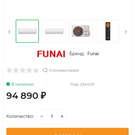
‹
›
Бренд:
Funai
0 Комментарий
В наличии
Код:
234405
94 890
₽
Количество: