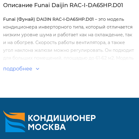
Описание Funai Daijin RAC-I-DA65HP.D01
Funai (Фунай) DAIJIN
RAC-I-DA65HP.D01
– это модель
кондиционера инверторного типа, который отличается
низким уровне шума и работает как на охлаждение, так
и на обогрев. Скорость работы вентилятора, а также
угол наклона жалюзи можно регулировать. Он подходит
для больших помещений, площадью до 61-62 м2. Модель
отличается эффективностью работы и
подробнее
функциональностью.
Особенности и преимущества:
Встроенный модуль Wi-Fi.
Работа на обогрев при температуре до -15 °С.
Низкий уровень шума.
7 скоростей вентилятора внутреннего блока.