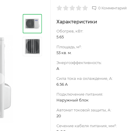
0 Комментарий
Характеристики
Обогрев, кВт:
5.65
Площадь, м²:
53 кв. м.
Энергоэффективность:
A
›
Сила тока на охлаждение, А:
6.56 А
Подключение питания:
Наружный блок
Автомат токовой защиты, А:
20
Сечение кабеля питания, мм²: