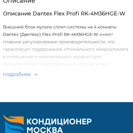
Описание
Описание Dantex Flex Profi RK-4M36HGE-W
Внешний блок мульти сплит-системы на 4 комнаты
Dantex (Дантекс) Flex Profi RK-4M36HGE-W
имеет
плавное регулирование производительности, что
гарантирует поддержание оптимального микроклимата
в помещении и максимальный комфорт для
пользователей. Представленный агрегат может
монтироваться в любом удобном месте, не занимая
подробнее
слишком много пространства.
Особенности и преимущества:
Использование экологически чистого фреона R32.
Высокий показатель энергетической эффективности.
Компактные размеры.