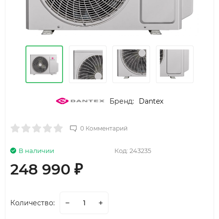
Бренд:
Dantex
0 Комментарий
В наличии
Код:
243235
248 990
₽
Количество: