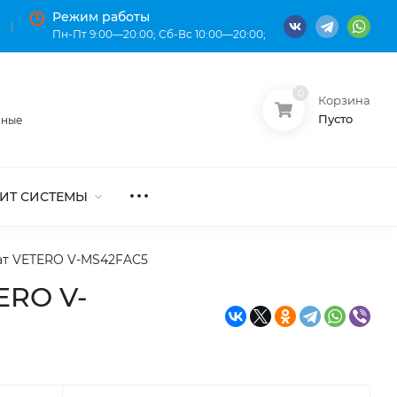
Режим работы
Пн-Пт 9:00—20:00; Сб-Вс 10:00—20:00;
0
Корзина
О нас
Оплата
Пусто
нные
ИТ СИСТЕМЫ
ат VETERO V-MS42FAC5
ERO V-