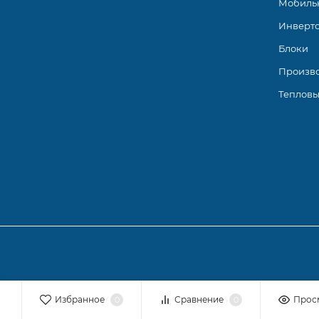
Мобиль
Инверт
Блоки
Произв
Тепловы
Избранное
Сравнение
Прос
0
0