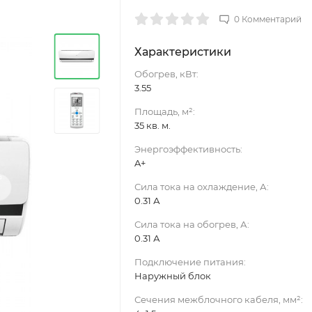
0 Комментарий
Характеристики
Обогрев, кВт:
3.55
Площадь, м²:
35 кв. м.
Энергоэффективность:
A+
›
Сила тока на охлаждение, А:
0.31 А
Сила тока на обогрев, А:
0.31 А
Подключение питания:
Наружный блок
Сечения межблочного кабеля, мм²: