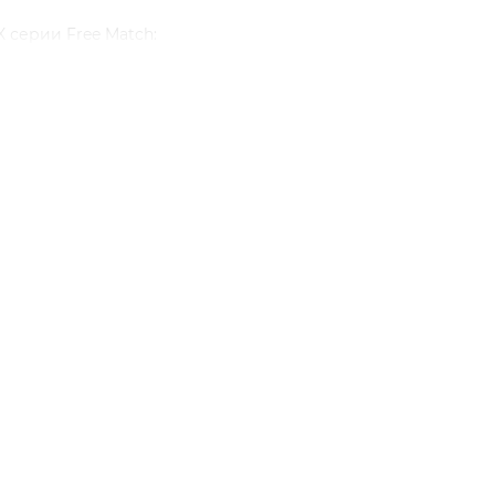
 серии Free Match:
к одному внешнему
(до -10)
о -15)
 покрытием
мейство современных высокотехнологичных мульти сплит-с
 и представленных в эргономичных высококачественных к