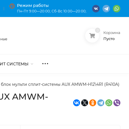
Режим работы
Пн-Пт 9:00—20:00; Сб-Вс 10:00—20:00;
0
Корзина
О нас
Оплата
Пусто
нные
ИТ СИСТЕМЫ
блок мульти сплит-системы AUX AMWM-H12\4R1 (R410A)
 AUX AMWM-