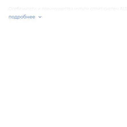
Особенности и преимущества мульти сплит-систем AUX
подробнее
Технология "Smart DC Inverter"
Подключение от двух до четырех внутренних блоков 
Энергоэффективность высочайшего класса А+
Двойная шумоизоляция внешнего блока
Низкий уровень шума
Охлаждение при низкой температуре наружного блока 
Обогрев при низкой температуре наружного воздуха (д
Самодиагностика, авторестарт
Теплообменник наружного блока с антикоррозионным
Серия Free Match R410A от AUX представляет собой се
оснащенных улучшенными комплектующими элементами