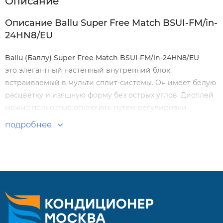
Описание
Описание Ballu Super Free Match BSUI-FM/in-
24HN8/EU
Ballu
(Баллу)
Super
Free
Match
BSUI
-
FM
/
in
-24
HN
8/
EU
–
это элегантный настенный внутренний блок,
встраиваемый в мульти сплит-системы. Он имеет белую
расцветку и изящную форму без острых углов. Дисплей
можно полностью отключать путем регулировки
подсветки. Встроенный вентилятор работает с
подробнее
минимальными шумами.
Особенности и преимущества:
Настенный внутренний блок.
Эстетичный дизайн.
Скрытый LED дисплей.