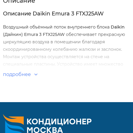
Описание
Описание Daikin Emura 3 FTXJ25AW
Воздушный объёмный поток внутреннего блока
Daikin
(Дайкин) Emura 3 FTXJ25AW
обеспечивает прекрасную
циркуляцию воздуха в помещении благодаря
скоординированному колебанию жалюзи и заслонок.
Монтаж устройства осуществляется на стене на
специальные пластины. Устройство имеет множество
функций, таких как таймер, ночной режим и
подробнее
переключение режимов автоматически.
Особенности и преимущества:
2-зонный датчик Intelligent Eye;
Многоступенчатая очистка воздуха;
Уровень звукового давления снижен до 19 дБА;