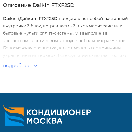
Описание Daikin FTXF25D
Daikin
(Дайкин)
FTXF
25
D
представляет собой настенный
внутренний блок, встраиваемый в коммерческие или
бытовые мульти сплит-системы. Он выполнен в
элегантном пластиковом корпусе небольших размеров.
Белоснежная расцветка делает модель гармоничным
украшением интерьера. Есть функции самодиагностики,
таймера, авторестарта.
подробнее
Особенности и преимущества:
Повышенная производительность.
Охлаждение, обогрев, вентиляция, осушение.
Широкоугольные жалюзи.
Wi-Fi (опция).
Режим покачивания заслонок.