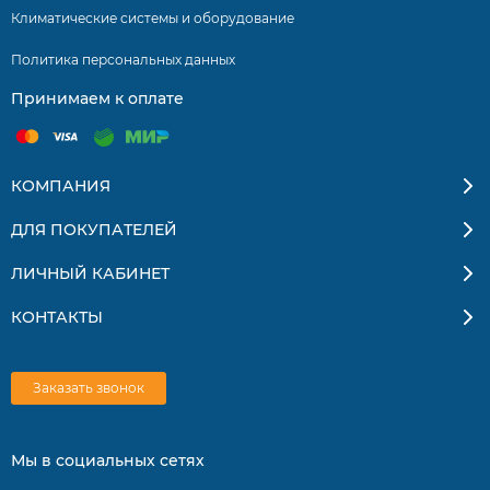
Климатические системы и оборудование
Воздушный фильтр с противоплесневой обработкой.
Политика персональных данных
Инфракрасный пульт с LCD-дисплеем и
Принимаем к оплате
антибактериальной поверхностью.
Низкий уровень шума.
Теплый пуск.
КОМПАНИЯ
Управление скоростью вентилятора.
ДЛЯ ПОКУПАТЕЛЕЙ
Комфортное воздухораспределение.
ЛИЧНЫЙ КАБИНЕТ
Функция ночной экономии.
КОНТАКТЫ
Запоминание настроек.
Функция самодиагностики.
Заказать звонок
Работа по таймеру 24 ч.
Автоматический выбор режима.
Мы в социальных сетях
Проводной пульт дистанционного управления (опция).