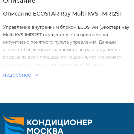
Описание
Описание ECOSTAR Ray Multi KVS-IMR12ST
Управление внутренним блоком
ECOSTAR (Экостар) Ray
Multi KVS-IMR12ST
осуществляется при помощи
интуитивно понятного пульта управления. Данный
агрегат обеспечивает равномерное распределение
воздуха по всей площади помещения, что исключает
возможность появления сквозняков. Модель
кондиционера имеет функцию ускоренного охлаждения
подробнее
или нагрева помещения, а также суточный таймер.
Обратите внимание! В зависимости от партии пульт
может отличаться
.
Особенности и преимущества:
Скрытый дисплей.