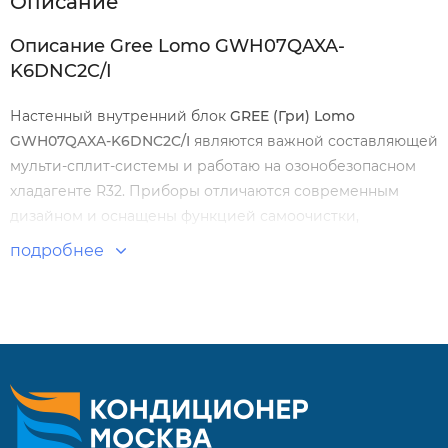
Описание
Описание Gree Lomo GWH07QAXA-
K6DNC2C/I
Настенный внутренний блок
GREE
(Гри) Lomo
GWH07QAXA-K6DNC2C/I
являются важной составляющей
мульти-сплит-системы и работаю на озонобезопасном
хладагенте R32. Приборы отличаются современным
дизайном и оснащены функцией самоочистки,
благодаря которой внутри прибора не будут
подробнее
скапливаться бактерии, которые образуют неприятный
запах с содержанием вредных веществ.
Особенности и преимущества:
Система самоочистки
Функция Теплый старт