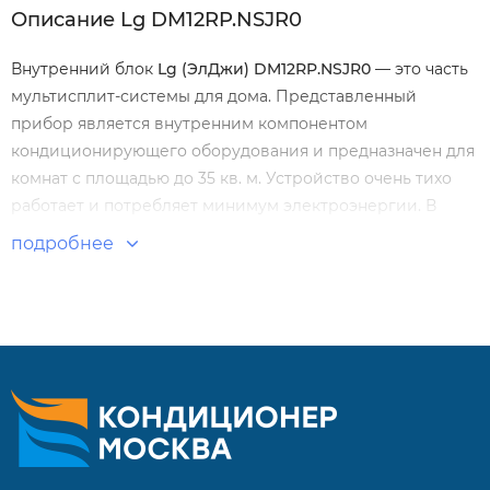
Описание Lg DM12RP.NSJR0
Внутренний блок
Lg (ЭлДжи)
DM12
RP.
NSJR0
— это часть
мультисплит-системы для дома. Представленный
прибор является внутренним компонентом
кондиционирующего оборудования и предназначен для
комнат с площадью до 35 кв. м. Устройство очень тихо
работает и потребляет минимум электроэнергии. В
комплекте с блоком имеется удобный беспроводной
подробнее
пульт.
Особенности внутренних блоков для мульти сплит-
систем серии Deluxe от LG:
Внутренний блок серии Deluxe отличается стильным
дизайном и улучшенными материалами корпуса.
Производительность от 2,1 до 6,6 кВт