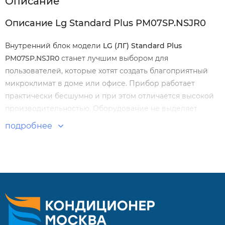
Описание
Описание Lg Standard Plus PM07SP.NSJR0
Внутренний блок модели
LG (ЛГ) Standard Plus
PM07SP.NSJR0
станет лучшим выбором для
пользователей, которые хотят создать благоприятный
микроклимат в доме или офисе. Прибор работает
практически бесшумно и при этом отличается высокой
производительностью. Оборудование не выделяет
вредных примесей в окружающую среду и потребляет
подробнее
низкое количество электроэнергии.
Особенности и преимущества:
Классический настенный блок. Отличается простым и
лаконичным дизайном.
Производительность от 1,5 до 6,6 кВт.