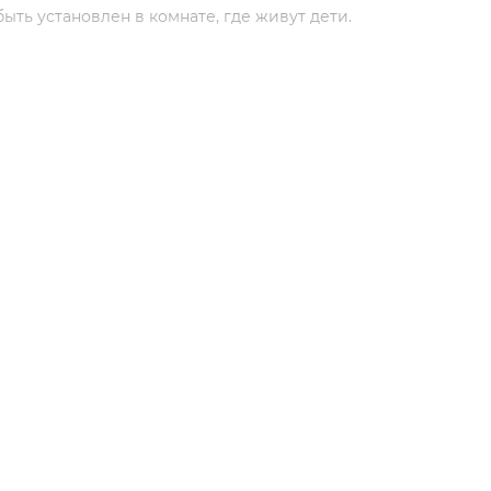
ыть установлен в комнате, где живут дети.
 лаконичным дизайном.
LG серии Standard Plus просты и надежны в эксплуатации
эргономичной формой, поэтому хорошо впишутся в интерь
одительностью, могут функционировать в нескольких реж