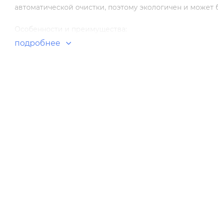
автоматической очистки, поэтому экологичен и может б
Особенности и преимущества:
подробнее
Классический настенный блок. Отличается простым и
Производительность от 1,5 до 6,6 кВт.
Wi-Fi управление.
Фильтр грубой очистки Антибактерия.
Система автоочистки Plasmaster.
Настенные внутренние блоки для мульти сплит-систем 
выполнены в благородном белом цвете и отличаются 
помещения. Агрегаты характеризуются высокой произв
работают практически бесшумно.