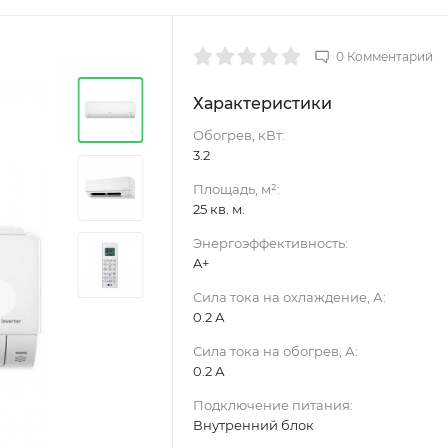
0 Комментарий
Характеристики
Обогрев, кВт:
3.2
Площадь, м²:
25 кв. м.
Энергоэффективность:
A+
›
Сила тока на охлаждение, А:
0.2 А
Сила тока на обогрев, А:
0.2 А
Подключение питания:
Внутренний блок