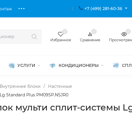
+7 (499) 281-60-36
онтаж
0
0
0
Избранное
Сравнение
Просмотре
УСЛУГИ
КОНДИЦИОНЕРЫ
СПЛ
Внутренние блоки
/
Настенные
Lg Standard Plus PM09SP.NSJR0
к мульти сплит-системы Lg