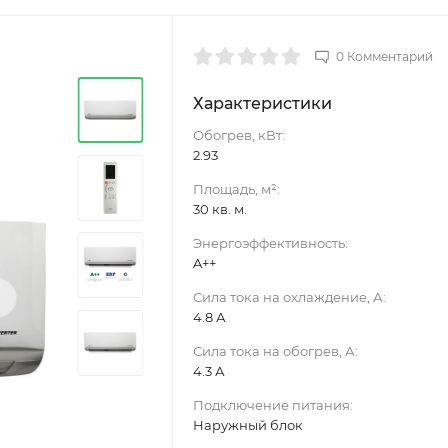
0 Комментарий
Характеристики
Обогрев, кВт:
2.93
Площадь, м²:
30 кв. м.
Энергоэффективность:
A++
›
Сила тока на охлаждение, А:
4.8 А
Сила тока на обогрев, А:
4.3 А
Подключение питания:
Наружный блок