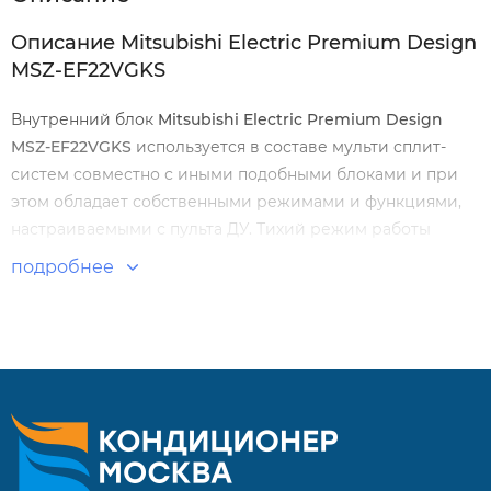
Описание Mitsubishi Electric Premium Design
MSZ-EF22VGKS
Внутренний блок
Mitsubishi
Electric Premium Design
MSZ-EF22VGKS
используется в составе мульти сплит-
систем совместно с иными подобными блоками и при
этом обладает собственными режимами и функциями,
настраиваемыми с пульта ДУ. Тихий режим работы
улучшает комфорт и самочувствие. В этом направлении
подробнее
действует новая система фильтрации воздуха,
устраняющая вредоносные частицы.
Особенности и преимущества:
Современный дизайн
Низкий уровень шума от 19 дБ(А)
Комплектуются обновленными пультами управления с