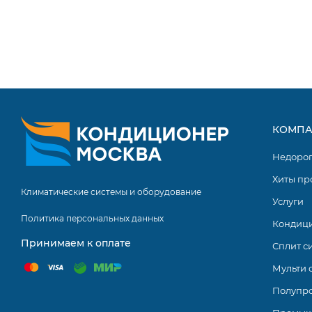
Подключение к мультисистемам MXZ
Исполнение ZUBADAN
Работа на хладагенте R32 - новый фреон по сравнени
оказывает меньшее воздействие на озоновый слой и
Современные настенные инверторные сплит-системы Mits
КОМПА
невероятно стильные и оригинальные модели с отлич
долговечным исполнением. Возможность выбора цвето
Недоро
установки и эксплуатации в помещениях со специальн
Хиты пр
Климатические системы и оборудование
Услуги
Политика персональных данных
Кондиц
Принимаем к оплате
Сплит с
Мульти 
Полупр