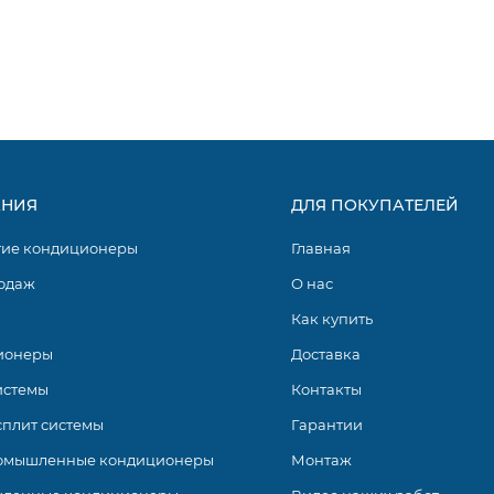
ю с наиболее распространенным и популярным R410A, на 65
 окружающую среду
ubishi Electric серии Premium Design Inverter LN VG2 – эт
НИЯ
ДЛЯ ПОКУПАТЕЛЕЙ
ной технологичной комплектацией и высококачественным
вого решения корпуса позволяет подобрать оборудование
гие кондиционеры
Главная
ым интерьером.
одаж
О нас
Как купить
ионеры
Доставка
истемы
Контакты
сплит системы
Гарантии
омышленные кондиционеры
Монтаж