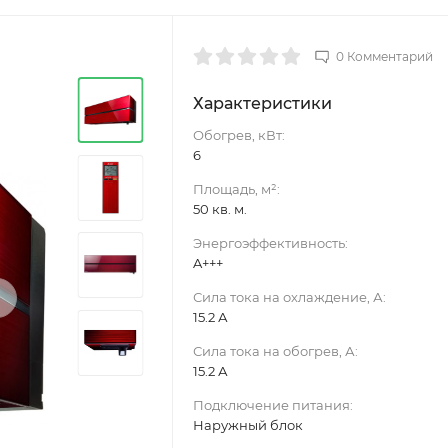
0 Комментарий
Характеристики
Обогрев, кВт:
6
Площадь, м²:
50 кв. м.
Энергоэффективность:
A+++
›
Сила тока на охлаждение, А:
15.2 А
Сила тока на обогрев, А:
15.2 А
Подключение питания:
Наружный блок