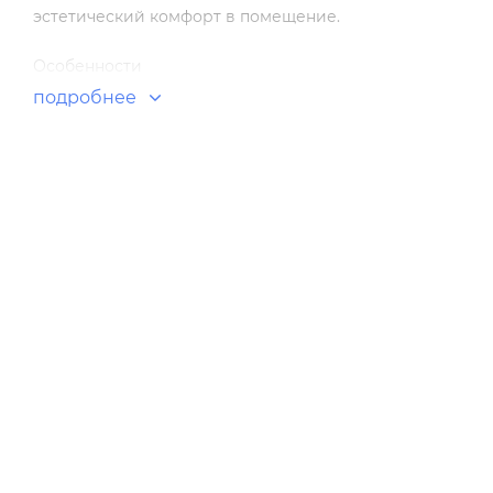
эстетический комфорт в помещение.
Особенности
подробнее
WiFi-модуль позволяет управлять кондиционером удал
Electric
3D сенсор (умный глаз), сканирующий помещение на 
задать параметры работы кондиционера в зависимос
4 независимые шторки распределения воздуха
Ночной режим
Отличная энергоэффективность (А+++)
Рекордно низкий уровень шума – всего 20 дБ(А)
Dual Barrier Coating покрытие внутренних элементов
Plasma Quad Plus фильтр
Раздельное управление воздушными заслонками