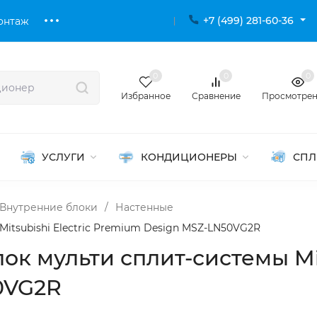
+7 (499) 281-60-36
онтаж
0
0
0
Избранное
Сравнение
Просмотре
УСЛУГИ
КОНДИЦИОНЕРЫ
СПЛ
Внутренние блоки
/
Настенные
itsubishi Electric Premium Design MSZ-LN50VG2R
к мульти сплит-системы Mits
0VG2R