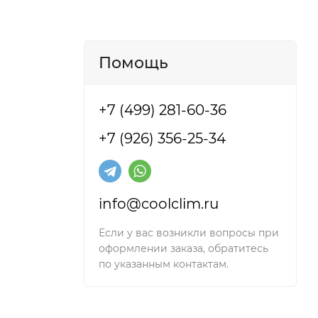
Помощь
епления
+7 (499) 281-60-36
+7 (926) 356-25-34
info@coolclim.ru
Если у вас возникли вопросы при
ихся с
оформлении заказа, обратитесь
по указанным контактам.
ьзование