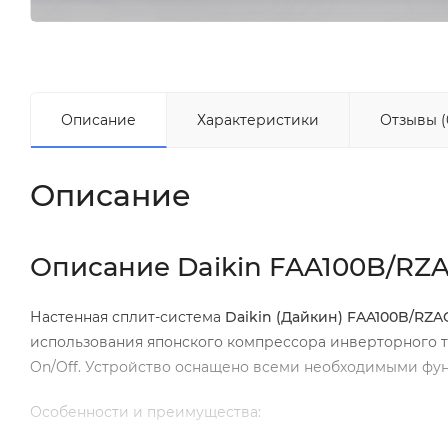
Описание
Характеристики
Отзывы (
Описание
Описание Daikin FAA100B/RZ
Настенная сплит-система
Daikin (Дайкин) FAA100B/RZ
использования японского компрессора инверторного т
On/Off. Устройство оснащено всеми необходимыми фу
Особенности и преимущества: