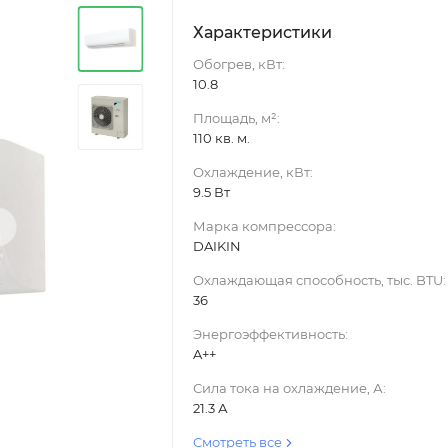
Характеристики
Обогрев, кВт:
10.8
Площадь, м²:
110 кв. м.
Охлаждение, кВт:
9.5 Вт
›
Марка компрессора:
DAIKIN
Охлаждающая способность, тыс. BTU:
36
Энергоэффективность:
A++
Сила тока на охлаждение, А:
21.3 А
Смотреть все