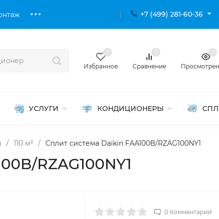
+7 (499) 281-60-36
онтаж
0
0
0
Избранное
Сравнение
Просмотре
УСЛУГИ
КОНДИЦИОНЕРЫ
СПЛ
ы
/
110 м²
/
Cплит система Daikin FAA100B/RZAG100NY1
A100B/RZAG100NY1
0 Комментарий