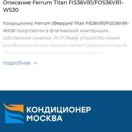
Описание Ferrum Titan FIS36VR1/FOS36VR1-
WS30
Кондиционер
Ferrum (Феррум) Titan FIS36VR1/FOS36VR1-
WS30
представлен в флагманской конструкции
собственной линейки. Wi-Fi Ready устройство может
дорабатываться при помощи соответствующего модуля,
что позволит создать удаленное управление
микроклиматом. Оснащен функцией iFeel для адаптации
подробнее
режимов работы под условия в реальном времени.
Особенности и преимущества:
Увеличенный температурный диапазон
Объемное распределение воздуха 4D
Зимний комплект до -30 градусов
Русифицированный пульт