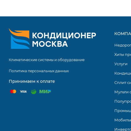
Пульт ДУ в комплекте
Устройства линейки Axioma H Inverter R32 отличаются
вписать их в любой интерьер без потери эстетики пом
КОМПА
подкреплены положительными откликами потребителей
производитель делает акцент на экологичность, испол
Недоро
хладагенты, что способствует сохранению окружающей
Хиты пр
Климатические системы и оборудование
Услуги
Политика персональных данных
Кондиц
Принимаем к оплате
Сплит с
Мульти 
Полупр
Промыш
Мобиль
Инверт