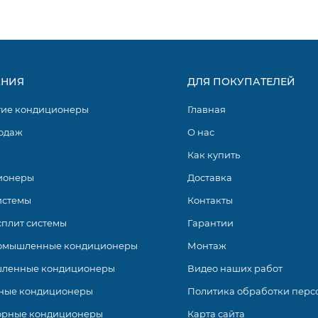
 изысканным дизайном и компактностью, что позволяет гарм
ещения. Высокое качество сборки и долговечность моделе
НИЯ
ДЛЯ ПОКУПАТЕЛЕЙ
 и длительной гарантией производителя. Кроме того,
ьзуя в своих настенных кондиционерах безопасные для при
гие кондиционеры
Главная
 среды.
одаж
О нас
Как купить
ионеры
Доставка
истемы
Контакты
сплит системы
Гарантии
омышленные кондиционеры
Монтаж
ленные кондиционеры
Видео наших работ
ные кондиционеры
Политика обработки перс
орные кондиционеры
Карта сайта