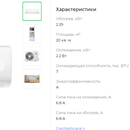
Характеристики
Обогрев, кВт:
2.29
Площадь, м²:
20 кв. м.
Охлаждение, кВт:
2.2 Вт
›
Охлаждающая способность, тыс. BTU:
7
Энергоэффективность:
A
Сила тока на охлаждение, А:
6.8 А
Сила тока на обогрев, А:
6.8 А
Смотреть все