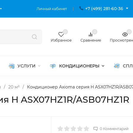
+7 (499) 281-60-36
Личный кабинет
0
0
0
Избранное
Сравнение
Просмотре
УСЛУГИ
КОНДИЦИОНЕРЫ
СПЛ
ы
/
20 м²
/
Кондиционер Axioma серия H ASX07HZ1R/ASB0
ия H ASX07HZ1R/ASB07HZ1R
0 Комментарий