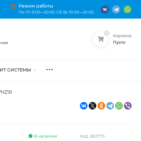
Режим работы
Пн-Пт 9:00—20:00; Сб-Вс 10:00—20:00;
0
Корзина
О нас
Оплата
Пусто
нные
ИТ СИСТЕМЫ
7HZ1R
В наличии
Код:
260773