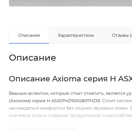
Описание
Характеристики
Отзывы (
Описание
Описание Axioma серия H AS
Важным аспектом, который стоит отметить, является у
(Аксиома) серия
H
ASX
07
HZ
1
R
/
ASB
07
HZ
1
R
. Сплит-систе
наслаждаться комфортом без лишних звуковых помех. Э
ключевую роль в создании продуктивной и расслабля
Особенности и преимущества: