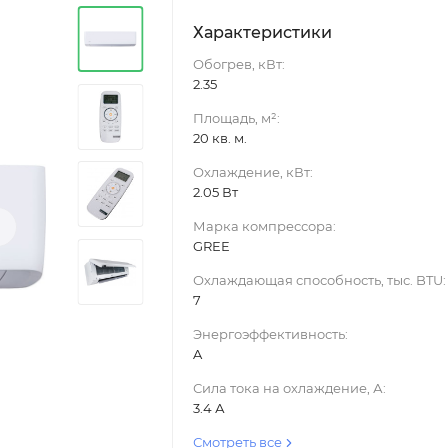
Характеристики
Обогрев, кВт:
2.35
Площадь, м²:
20 кв. м.
Охлаждение, кВт:
2.05 Вт
›
Марка компрессора:
GREE
Охлаждающая способность, тыс. BTU:
7
Энергоэффективность:
A
Сила тока на охлаждение, А:
3.4 А
Смотреть все