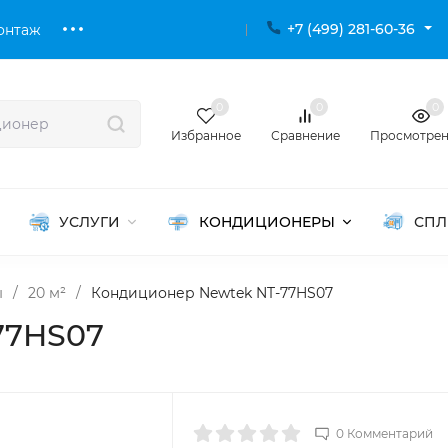
+7 (499) 281-60-36
онтаж
0
0
0
Избранное
Сравнение
Просмотре
УСЛУГИ
КОНДИЦИОНЕРЫ
СПЛ
ы
/
20 м²
/
Кондиционер Newtek NT-77HS07
77HS07
0 Комментарий