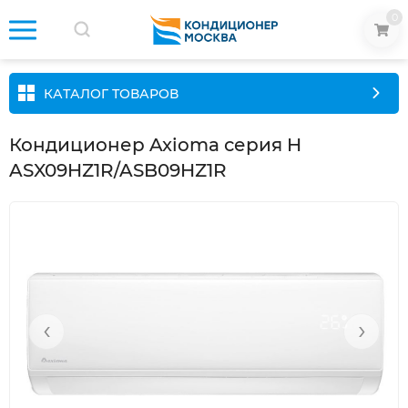
0
КАТАЛОГ ТОВАРОВ
Кондиционер Axioma серия H
ASX09HZ1R/ASB09HZ1R
‹
›