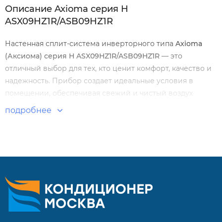
Описание Axioma серия H
ASX09HZ1R/ASB09HZ1R
Настенная сплит-система инверторного типа
Axioma
(Аксиома) серия
H
ASX
09
HZ
1
R
/
ASB
09
HZ
1
R
— это
отличный выбор для тех, кто ценит комфорт, качество и
надежность. Прибор создает идеальные условия в
помещении, обеспечивая свежий и чистый воздух
круглый год. Удобный пульт дистанционного
подробнее
управления позволяет легко регулировать настройки
кондиционера, не покидая диван.
Особенности и преимущества:
Стильный инверторный кондиционер с функцией
ионизатора воздуха, который способствует очищению
воздуха, удаляя пыль, устраняя запах, дым и аллергены,
делая его здоровым.