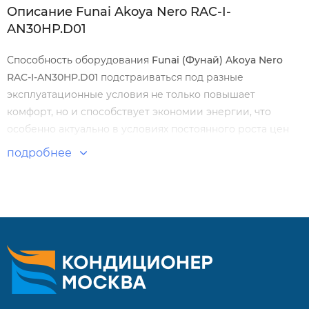
Описание Funai Akoya Nero RAC-I-
AN30HP.D01
Способность оборудования
Funai
(Фунай)
Akoya
Nero
RAC
-
I
-
AN
30
HP
.
D
01
подстраиваться под разные
эксплуатационные условия не только повышает
комфорт, но и способствует экономии энергии, что
особенно актуально в условиях постоянного роста цен
на электроэнергию. Климатическое оборудование
подробнее
сочетает в себе передовые технологии, высокую
энергоэффективность и заботу о здоровье
пользователей.
Особенности и преимущества:
Класс энергоэффективности А/EU ERP A++ (модели 55,
75)
Низкий уровень шума от 20дБа