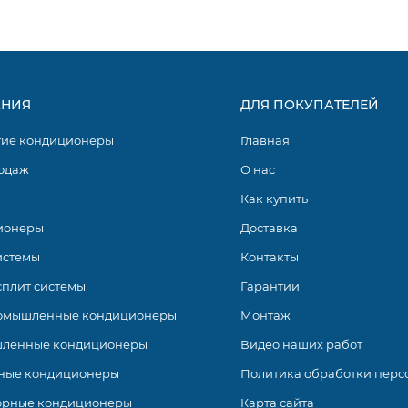
ит-системы Kentatsu KANAMI (KSGA/KSRA) On/Off -40 с на
или офисе. Качественное техническое исполнение и стил
в и функций, а так же возможность их расширения за счет
НИЯ
ДЛЯ ПОКУПАТЕЛЕЙ
енте R32 и имеют высокий класс энергоэффективности.
гие кондиционеры
Главная
одаж
О нас
Как купить
ионеры
Доставка
истемы
Контакты
сплит системы
Гарантии
омышленные кондиционеры
Монтаж
ленные кондиционеры
Видео наших работ
ные кондиционеры
Политика обработки перс
орные кондиционеры
Карта сайта