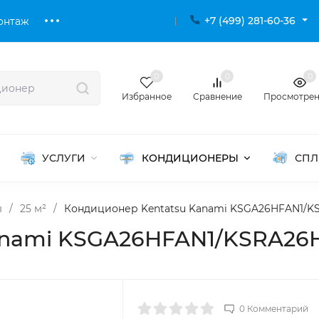
+7 (499) 281-60-36
онтаж
0
0
0
Избранное
Сравнение
Просмотре
УСЛУГИ
КОНДИЦИОНЕРЫ
СПЛ
ы
/
25 м²
/
Кондиционер Kentatsu Kanami KSGA26HFAN1/K
anami KSGA26HFAN1/KSRA26H
0 Комментарий