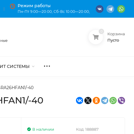
Режим работы
Пн-Пт 9:00—20:00; Сб-Вс 10:00—20:00;
0
Корзина
О нас
Оплата
Пусто
нные
ИТ СИСТЕМЫ
SRA26HFAN1/-40
FAN1/-40
В наличии
Код:
188887