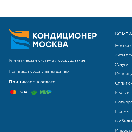
Тихая работа кондиционера
Компания представляет потребителям современные спл
размещением внутренних блоков в жилых помещениях 
внешний вид внутреннего блока. Разнообразите режимо
КОМПА
Работают системы на экологически безопасном хладаг
Недоро
Хиты пр
Климатические системы и оборудование
Услуги
Политика персональных данных
Кондиц
Принимаем к оплате
Сплит с
Мульти 
Полупр
Промыш
Мобиль
Инверт