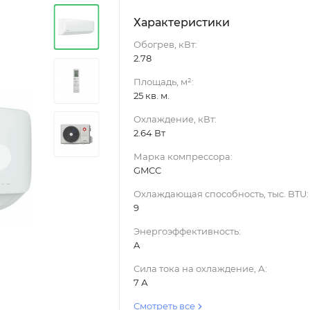
Характеристики
Обогрев, кВт:
2.78
Площадь, м²:
25 кв. м.
Охлаждение, кВт:
2.64 Вт
›
Марка компрессора:
GMCC
Охлаждающая способность, тыс. BTU:
9
Энергоэффективность:
A
Сила тока на охлаждение, А:
7 А
Смотреть все