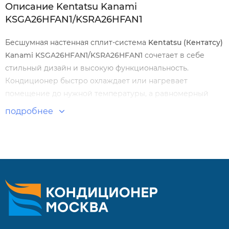
Описание Kentatsu Kanami
KSGA26HFAN1/KSRA26HFAN1
Бесшумная настенная сплит-система
Kentatsu (Кентатсу)
Kanami KSGA26HFAN1/KSRA26HFAN1
сочетает в себе
стильный дизайн и высокую функциональность.
Кондиционер быстро охлаждает или нагревает
помещение до нужной температуры, а равномерный
воздушный поток исключает возникновение застойных
подробнее
зон. Многоступенчатая очистка воздуха создает
максимально комфортную среду для работы и отдыха.
Инновационное покртытие теплообменника надежно
защищает его от коррозии, соли и других негативных
факторов, а также препятствует размножению бактерий.
Особенности и преимущества:
Энергоэффективность оборудования класса А