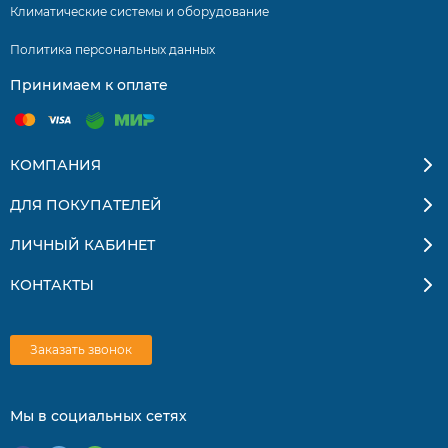
Фильтр высокой степени очистки
Климатические системы и оборудование
Фильтр холодного катализа
Политика персональных данных
Дежурный обогрев (8 С)
Принимаем к оплате
Локальный микроклимат – устанавливается в месте
расположения пульта ДУ
КОМПАНИЯ
Запоминание положения заслонки
ДЛЯ ПОКУПАТЕЛЕЙ
Автоматический перезапуск
ЛИЧНЫЙ КАБИНЕТ
Покрытие теплообменника Golden Fin
Пульт ДУ в комплекте
КОНТАКТЫ
Самодиагностика и автоматическая защита
Ночной режим
Заказать звонок
Wi-Fi (опция)
Мы в социальных сетях
Тихая работа кондиционера