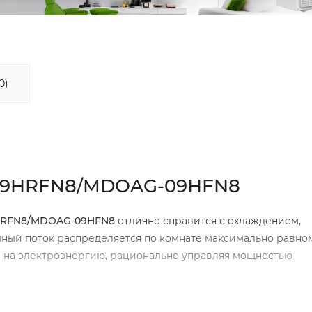
0)
-09HRFN8/MDOAG-09HFN8
9HRFN8/MDOAG-09HFN8
отлично справится с охлаждением,
ный поток распределяется по комнате максимально равном
ы на электроэнергию, рационально управляя мощностью