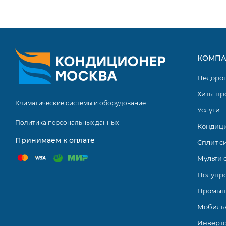
ИК ПДУ RG10 с держателем в комплекте.
Возможность подключения проводного ПДУ.
Покрытие теплообменника Golden Fin.
3D Airflow.
КОМПА
Возможность управления кондиционером по Wi-Fi (опц
Недоро
Биполярный ионизатор Super ionizer (Air Magic).
Хиты пр
Климатические системы и оборудование
Использование в мульти-сплит-системах.
Услуги
Политика персональных данных
Кондиц
Серия INFINI STANDARD INVERTER включает в себя ря
Принимаем к оплате
Сплит с
Все модели обладают высокими техническими и эксп
фильтрами тонкой очистки, биполярными ионизаторам
Мульти 
дежурный обогрев, температурная компенсация, самооч
Полупр
Промыш
Мобиль
Инверт