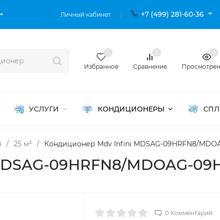
+7 (499) 281-60-36
Личный кабинет
0
0
0
Избранное
Сравнение
Просмотре
УСЛУГИ
КОНДИЦИОНЕРЫ
СПЛ
ы
/
25 м²
/
Кондиционер Mdv Infini MDSAG-09HRFN8/MDO
i MDSAG-09HRFN8/MDOAG-09
0 Комментарий