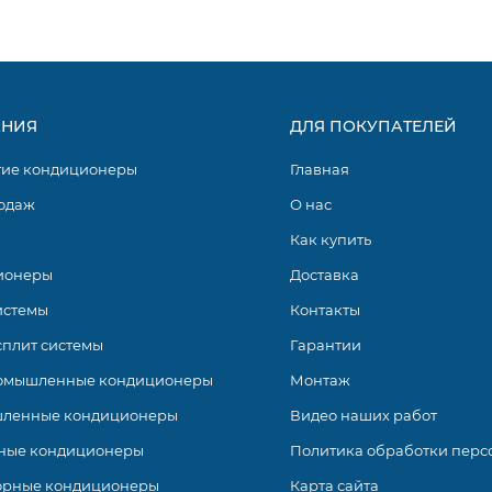
НИЯ
ДЛЯ ПОКУПАТЕЛЕЙ
ия).
гие кондиционеры
Главная
одаж
О нас
Как купить
ионеры
Доставка
д настенных кондиционеров с инверторным управлением м
истемы
Контакты
луатационными характеристиками. Кондиционеры оснащен
и и компрессорами GMCC. Они поддерживают такие функци
сплит системы
Гарантии
истка, авторестарт, самодиагностика, таймер и пр.
омышленные кондиционеры
Монтаж
ленные кондиционеры
Видео наших работ
ные кондиционеры
Политика обработки перс
орные кондиционеры
Карта сайта