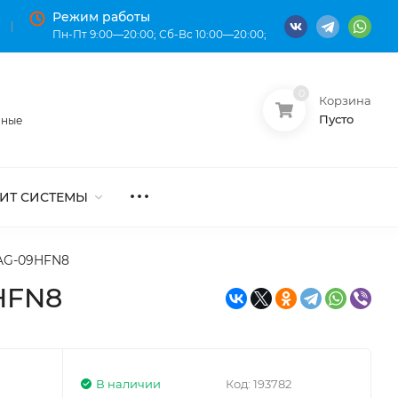
Режим работы
Пн-Пт 9:00—20:00; Сб-Вс 10:00—20:00;
0
Корзина
О нас
Оплата
Пусто
нные
ИТ СИСТЕМЫ
AG-09HFN8
HFN8
В наличии
Код:
193782