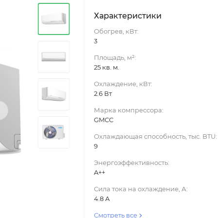
Характеристики
Обогрев, кВт:
3
Площадь, м²:
25 кв. м.
Охлаждение, кВт:
2.6 Вт
›
Марка компрессора:
GMCC
Охлаждающая способность, тыс. BTU:
9
Энергоэффективность:
A++
Сила тока на охлаждение, А:
4.8 А
Смотреть все