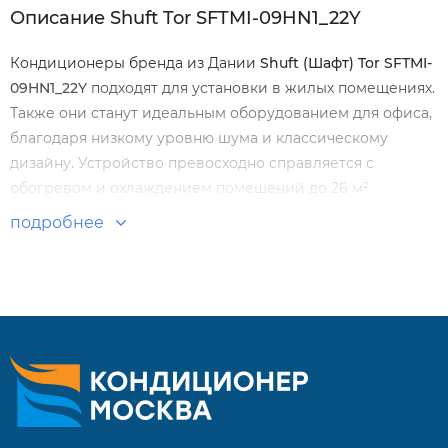
Описание Shuft Tor SFTMI-09HN1_22Y
Кондиционеры бренда из Дании
Shuft (Шафт) Tor SFTMI-
09HN1_22Y
подходят для установки в жилых помещениях.
Также они станут идеальным оборудованием для офиса,
благодаря низкому уровню шума и классическому
дизайну. Устройство превосходно справляется с
обогревом и охлаждением помещений до 26 м².
подробнее
Особенности и преимущества:
Работа на обогрев до -15°С
Детектор утечки фреона
Пульт ДУ с подсветкой и держателем
Класс энергоэффективности А
Низкий уровень шума