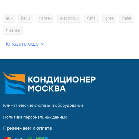
aux
ballu
dantex
electrolux
funai
gree
haier
hisense
Показать еще
Климатические системы и оборудование
Политика персональных данных
Принимаем к оплате