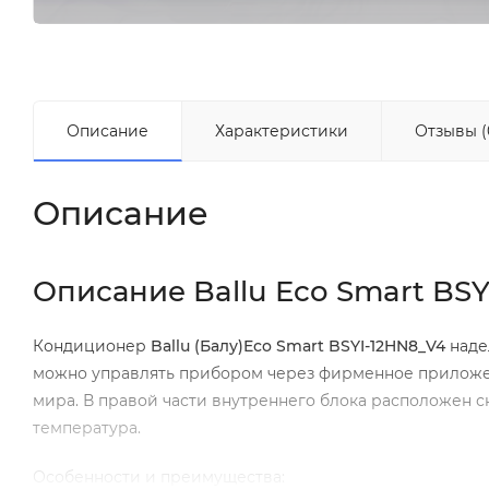
Описание
Характеристики
Отзывы (
Описание
Описание Ballu Eco Smart BS
Кондиционер
Ballu
(Балу)
Eco
Smart
BSYI
-12
HN
8_
V
4
наде
можно управлять прибором через фирменное приложе
мира. В правой части внутреннего блока расположен с
температура.
Особенности и преимущества: