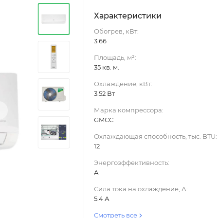
Характеристики
Обогрев, кВт:
3.66
Площадь, м²:
35 кв. м.
Охлаждение, кВт:
3.52 Вт
›
Марка компрессора:
GMCC
Охлаждающая способность, тыс. BTU:
12
Энергоэффективность:
A
Сила тока на охлаждение, А:
5.4 А
Смотреть все