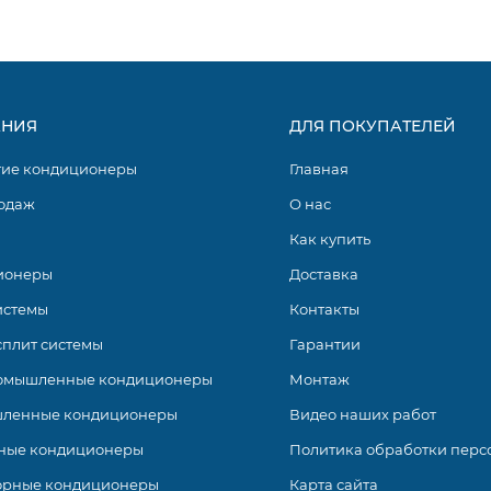
ьта
», «Алиса», «Салют»
НИЯ
ДЛЯ ПОКУПАТЕЛЕЙ
гие кондиционеры
Главная
одаж
О нас
Как купить
ионеры
Доставка
истемы
Контакты
 от Ballu являются современным решением для обеспечени
сплит системы
Гарантии
34 до 3.52 кВт используют хладагент нового поколения R32,
омышленные кондиционеры
Монтаж
ктивность и соответственно оптимальную температуру пр
ленные кондиционеры
Видео наших работ
ные кондиционеры
Политика обработки перс
орные кондиционеры
Карта сайта