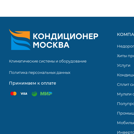
Управление жалюзи по горизонтали и вертикали с пул
Пульт управления с подсветкой и функций «Follow Me»
Управление с помощью голосового помощника «Маруся
КОМПА
Wi-Fi модуль с приложением «Hommyn» в комплекте
Недоро
5 скоростей вентилятора внутреннего блока
Хиты пр
24 часовой таймер и функция Restart
Климатические системы и оборудование
Услуги
Работа в режиме обогрева до -15 ºС.
Политика персональных данных
Кондиц
3D контроль потока воздуха
Принимаем к оплате
Сплит с
Настенные кондиционеры серии Eco Smart DC inverter
Мульти 
комфорта и уюта в помещениях. Модели мощностью от 2.
Полупр
гарантирует высокую производительность, энергоэффе
Промыш
минимальных затратах электроэнергии.
Мобиль
Инверт