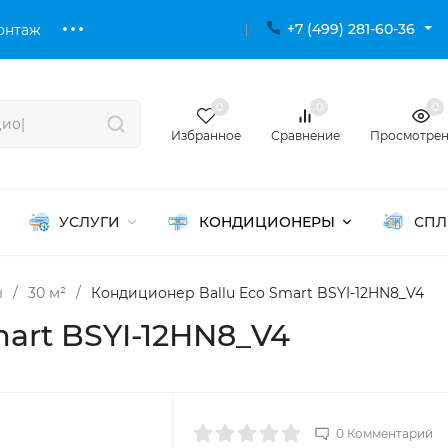
+7 (499) 281-60-36
онтаж
0
0
0
Избранное
Сравнение
Просмотре
УСЛУГИ
КОНДИЦИОНЕРЫ
СПЛ
ы
/
30 м²
/
Кондиционер Ballu Eco Smart BSYI-12HN8_V4
art BSYI-12HN8_V4
0 Комментарий