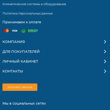
Функция «Комфортный сон».
Климатические системы и оборудование
Вертикальное распределение.
Политика персональных данных
Автоматический режим.
Принимаем к оплате
Режим осушения воздуха.
Бесшумный режим работы.
КОМПАНИЯ
Локальный комфорт.
ДЛЯ ПОКУПАТЕЛЕЙ
Режим «Турбо».
ЛИЧНЫЙ КАБИНЕТ
Работа по таймеру 24/7.
КОНТАКТЫ
Информационный LED дисплей.
Фильтр предварительной очистки и противоплесневая
обработка.
Заказать звонок
Режим дежурного отопления.
Мы в социальных сетях
Подготовка к теплому старту.