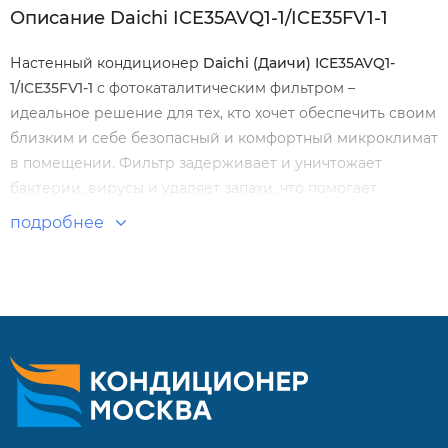
Описание Daichi ICE35AVQ1-1/ICE35FV1-1
Настенный кондиционер
Daichi (Даичи) ICE35AVQ1-
1/ICE35FV1-1
с фотокаталитическим фильтром –
идеальное решение для тех, кто хочет обеспечить своим
близким и себе безопасный и комфортный микроклимат
в помещении. Фильтр задерживает и уничтожает
бактерии, вирусы и удаляет запахи, что помогает
избавиться от аллергенов и других вредных
подробнее
микроорганизмов в воздухе. Вы будете спокойны за
здоровье своих детей и близких, а также сами будете
чувствовать себя более комфортно благодаря чистому
воздуху в помещении.
Особенности и преимущества:
Многоступенчатое регулирование скорости
вентилятора.