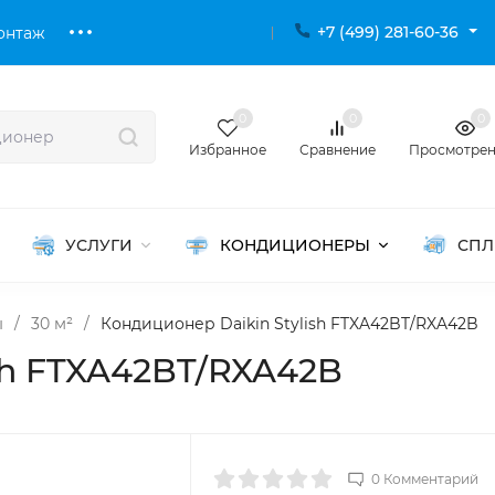
+7 (499) 281-60-36
онтаж
0
0
0
Избранное
Сравнение
Просмотре
УСЛУГИ
КОНДИЦИОНЕРЫ
СПЛ
ы
/
30 м²
/
Кондиционер Daikin Stylish FTXA42BT/RXA42B
sh FTXA42BT/RXA42B
0 Комментарий