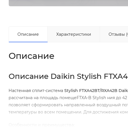
Описание
Характеристики
Отзывы (
Описание
Описание Daikin Stylish FTXA
Настенная сплит-система
Stylish
FTXA
42
BT
/
RXA
42
B
Daik
рассчитана на площадь помещеFTXA-B Stylish ния до 4
позволяет сформировать направленный воздушный по
температуры во всем помещении. Для достижения комф
Особенности и преимущества: