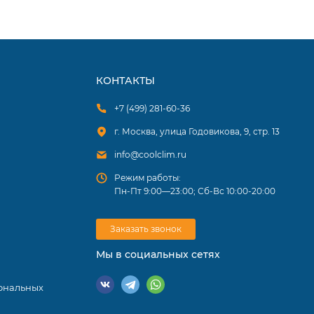
КОНТАКТЫ
+7 (499) 281-60-36
ный
г. Москва, улица Годовикова, 9, стр. 13
info@coolclim.ru
офисного
Режим работы:
Пн-Пт 9:00—23:00; Сб-Вс 10:00-20:00
а
ком
Заказать звонок
етным и в
Мы в социальных сетях
ональных