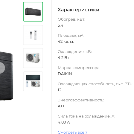
Характеристики
Обогрев, кВт:
5.4
Площадь, м²:
42 кв. м.
Охлаждение, кВт:
4.2 Вт
›
Марка компрессора:
DAIKIN
Охлаждающая способность, тыс. BTU:
12
Энергоэффективность:
A++
Сила тока на охлаждение, А:
4.89 А
Смотреть все