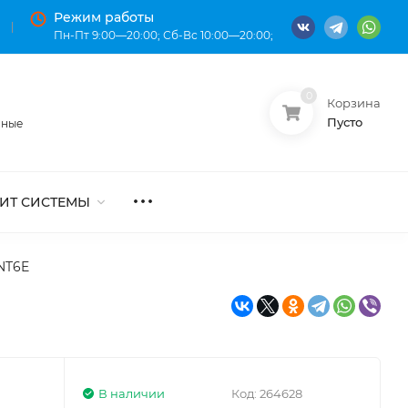
Режим работы
Пн-Пт 9:00—20:00; Сб-Вс 10:00—20:00;
0
Корзина
О нас
Оплата
Пусто
нные
ИТ СИСТЕМЫ
NT6E
В наличии
Код:
264628