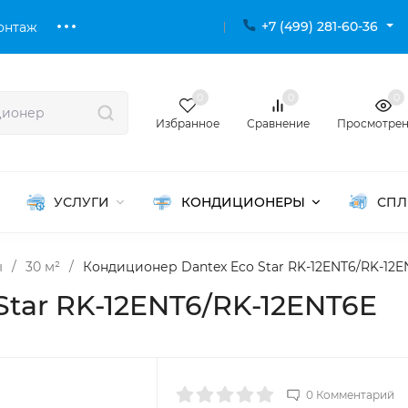
+7 (499) 281-60-36
онтаж
0
0
0
Избранное
Сравнение
Просмотре
УСЛУГИ
КОНДИЦИОНЕРЫ
СПЛ
ы
/
30 м²
/
Кондиционер Dantex Eco Star RK-12ENT6/RK-12E
tar RK-12ENT6/RK-12ENT6E
0 Комментарий