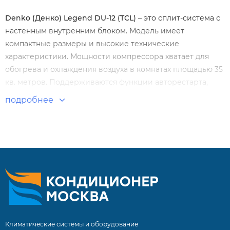
Denko
(Денко)
Legend
DU
-12 (
TCL
)
– это сплит-система с
настенным внутренним блоком. Модель имеет
компактные размеры и высокие технические
характеристики. Мощности компрессора хватает для
обогрева и охлаждения воздуха в комнатах площадью 35
кв. метров. Поддерживаются функции авторестарта,
самодиагностики, таймера.
подробнее
Особенности и преимущества:
Настенный бытовой кондиционер.
Компрессор GMCC Toshiba.
Функция «Антиплесень».
Автоматический перезапуск.
Режим TURBO.
Климатические системы и оборудование