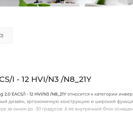
0)
S/I - 12 HVI/N3 /N8_21Y
ng
2.0
EACS
/
I
- 12
HVI
/
N
3 /
N
8_21
Y
относится к категории инве
ьный дизайн, эргономичную конструкцию и широкий функци
ре за окном до -30 градусов. А ее внутренний блок оснаще