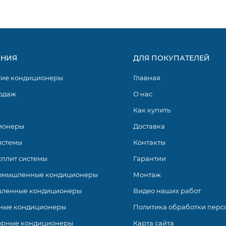
ных жалюзи.
.
НИЯ
ДЛЯ ПОКУПАТЕЛЕЙ
гие кондиционеры
Главная
одаж
О нас
Как купить
ионеры
Доставка
истемы
Контакты
ает в себя ряд инверторных сплит-систем с классом сезонной
 в режимах охлаждения, обогрева, вентиляции и осушения 
сплит системы
Гарантии
вляется в комплекте), так и со своего смартфона, посколь
омышленные кондиционеры
Монтаж
ленные кондиционеры
Видео наших работ
ные кондиционеры
Политика обработки перс
орные кондиционеры
Карта сайта