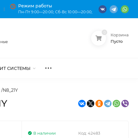
Режим работы
Пн-Пт 9:00—20:00; Сб-Вс 10:00—20:00;
0
Корзина
О нас
Оплата
Пусто
нные
ИТ СИСТЕМЫ
 /N8_21Y
1Y
В наличии
Код:
42483