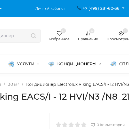
+7 (499) 281-60-36
Личный кабинет
0
0
0
Избранное
Сравнение
Просмотре
УСЛУГИ
КОНДИЦИОНЕРЫ
СПЛ
ы
/
30 м²
/
Кондиционер Electrolux Viking EACS/I - 12 HVI/N3
ing EACS/I - 12 HVI/N3 /N8_2
0 Комментарий