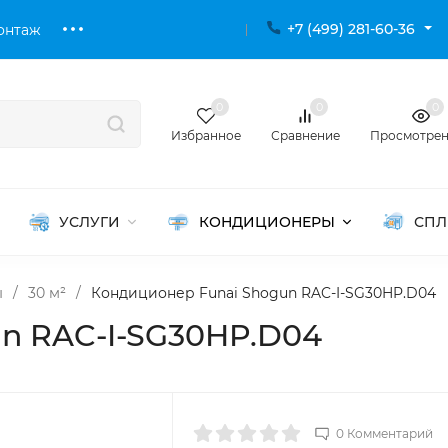
+7 (499) 281-60-36
онтаж
0
0
0
Избранное
Сравнение
Просмотре
УСЛУГИ
КОНДИЦИОНЕРЫ
СПЛ
ы
/
30 м²
/
Кондиционер Funai Shogun RAC-I-SG30HP.D04
n RAC-I-SG30HP.D04
0 Комментарий