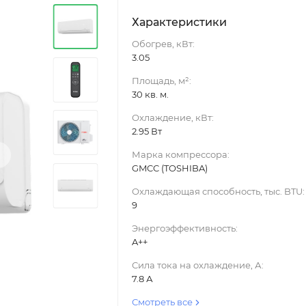
Характеристики
Обогрев, кВт:
3.05
Площадь, м²:
30 кв. м.
Охлаждение, кВт:
2.95 Вт
›
Марка компрессора:
GMCC (TOSHIBA)
Охлаждающая способность, тыс. BTU:
9
Энергоэффективность:
A++
Сила тока на охлаждение, А:
7.8 А
Смотреть все