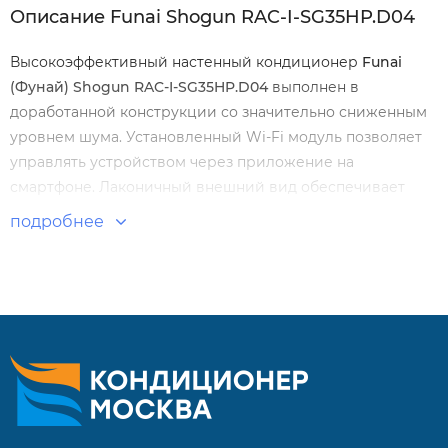
Описание Funai Shogun RAC-I-SG35HP.D04
Высокоэффективный настенный кондиционер
Funai
(Фунай) Shogun RAC-I-SG35HP.D04
выполнен в
доработанной конструкции со значительно сниженным
уровнем шума. Установленный Wi-Fi модуль позволяет
управлять устройством через приложение на
смартфоне. Лаконичный внешний вид обеспечивает
удачную совместимость с интерьерами.
подробнее
Особенности и преимущества:
Супер энергоэффективность
Супернизкий уровень шума
Ультрафиолетовая обработка для обеззараживания
воздуха
Автоматическое управление потоком воздуха в 4-х