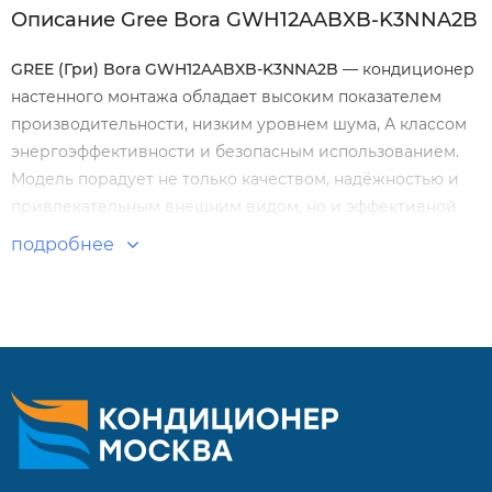
Описание Gree Bora GWH12AABXB-K3NNA2B
GREE
(Гри) Bora
GWH
12
AABXB
-
K
3
NNA
2
B
— кондиционер
настенного монтажа обладает высоким показателем
производительности, низким уровнем шума, А классом
энергоэффективности и безопасным использованием.
Модель порадует не только качеством, надёжностью и
привлекательным внешним видом, но и эффективной
системой очистки воздуха.
подробнее
Особенности и преимущества:
Беспроводной пульт управления.
Стильный дизайн, компактный размер.
Интеллектуальная разморозка.
Автоматическая работа, экономичный режим.
Функция «I feel».