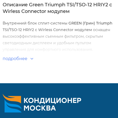
Описание Green Triumph TSI/TSO-12 HRIY2 с
Wirless Connector модулем
Внутренний блок сплит-системы
GREEN
(Грин)
Triumph
TSI
/
TSO
-12
HRIY
2 с
Wirless
Connector
модулем
оснащен
высокоэффективным съемным фильтром, скрытым
светодиодным дисплеем и удобным пультом
управления для комфортного использования.
Пятиступенчатый вентилятор с особо
подробнее
спроектированными жалюзи обеспечивает
равномерное циркуляцию воздуха в помещении.
Особенности и преимущества:
Основные режимы: Автоматический (FEEL), Обогрев
(HEAT), Охлаждение (COOL), Вентиляция (FAN) без
понижения температуры в помещении с заданной
интенсивностью или в автоматическом режиме