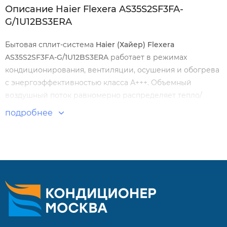
Описание Haier Flexera AS35S2SF3FA-
G/1U12BS3ERA
Бытовая сплит-система
Haier
(Хайер)
Flexera
AS
35
S
2
SF
3
FA
-
G
/1
U
12
BS
3
ERA
работает в режимах
кондиционирования, вентиляции, осушения и обогрева
с энергоэффективностью класса А+++. Объемный
воздушный поток равномерно распределяет тепло/
холод по комнатам. К числу рабочих функций и режимов
подробнее
относятся самоочистка, таймер, самодиагностика, iFeel,
управление по Wi-Fi и пр.
Особенности и преимущества:
Инверторная схема работы компрессора.
Голосовой помощник Алиса.
Функция Steri Clean 56 °C.