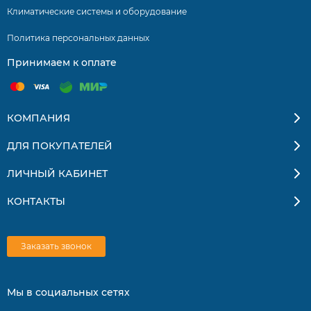
Функция Self Clean (внутренний блок).
Климатические системы и оборудование
Nano-Aqua генератор.
Политика персональных данных
Мощная УФ-лампа.
Принимаем к оплате
Антибактериальный фильтр.
Угольный фильтр.
КОМПАНИЯ
Ag+ покрытие корпуса.
ДЛЯ ПОКУПАТЕЛЕЙ
Ag+ покрытие испарителя.
ЛИЧНЫЙ КАБИНЕТ
Комфортный сон.
КОНТАКТЫ
Объемный воздушный поток.
Максимальная длина воздушной струи 12 м.
Заказать звонок
Режим Intelligent Air.
Настраиваемый автоматический режим.
Мы в социальных сетях
Режим Turbo.