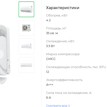
Характеристики
Обогрев, кВт:
4.2
Площадь, м²:
35 кв. м.
Охлаждение, кВт:
3.5 Вт
›
Марка компрессора:
GMCC
Охлаждающая способность, тыс. BTU:
12
Энергоэффективность:
A+++
Сила тока на охлаждение, А:
6 А
Смотреть все