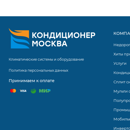
Ионизация воздуха.
4 режима сна.
Настраиваемый таймер.
Управление голосом.
КОМПА
Турбо режим.
Недоро
Самодиагностика.
Хиты пр
Климатические системы и оборудование
Хладагент R32.
Услуги
Политика персональных данных
Низкий уровень шума.
Кондиц
Принимаем к оплате
Сплит с
Wi-Fi управление.
Мульти 
Функция Ice Clean (Внутренний/Наружный блок).
Полупр
Антибактериальное покрытие теплообменника Silver ion
Промыш
Диапазон работы на обогрев до –20 °С наружного возду
Мобиль
Увеличенная длина воздушного потока до 12 м
Инверт