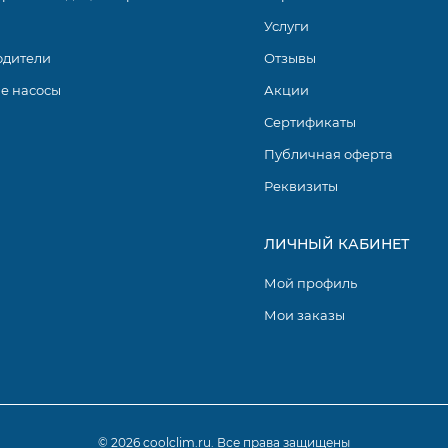
Услуги
одители
Отзывы
ния.
е насосы
Акции
исимости от режима работы.
Сертификаты
Публичная оферта
R DC INVERTER представляют собой высокоэффективное
Реквизиты
и работают на экологичном фреоне R32, имеют высокий кл
х возможностей. НЕРА-фильтры во внутренних блоках
исперсной пыли и неприятных запахов.
ЛИЧНЫЙ КАБИНЕТ
Мой профиль
Мои заказы
© 2026 coolclim.ru. Все права защищены