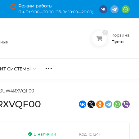
Режим работы
Пн-Пт 9:00—20:00; Сб-Вс 10:00—20:00;
0
Корзина
О нас
Оплата
Пусто
нные
ИТ СИСТЕМЫ
S-13UW4RXVQF00
4RXVQF00
В наличии
Код:
191241