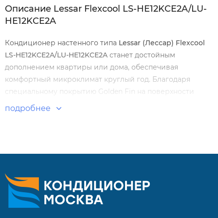
Описание Lessar Flexcool LS-HE12KCE2A/LU-
HE12KCE2A
Кондиционер настенного типа
Lessar
(Лессар)
Flexcool
LS
-
HE
12
KCE
2
A
/
LU
-
HE
12
KCE
2
A
станет достойным
дополнением квартиры или дома, обеспечивая
комфортный микроклимат круглый год. Благодаря
специальному покрытию Golden Fin на поверхности
теплообменника, процесс кондиционирования
подробнее
улучшается.
Особенности и преимущества:
Технология FULL DC Inverter
Режим вентиляции
Режим осушения
Автоматический режим