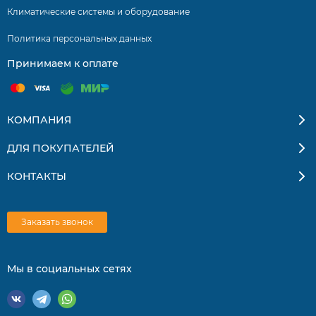
Климатические системы и оборудование
Умный старт
Таймер
Политика персональных данных
Принимаем к оплате
Регулировка скорости вентилятора
Светодиодный дисплей
Режим сна
КОМПАНИЯ
Авторестарт
ДЛЯ ПОКУПАТЕЛЕЙ
Инфракрасный пульт
КОНТАКТЫ
1W StandBy
Двойной автосвинг
Заказать звонок
Контроль количества хладагента
Авторазморозка
Мы в социальных сетях
Самодиагностика
Задержка пуска компрессора