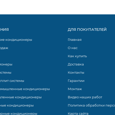
 (GRANADA) DC INVERTER от компании TORUS представлен
НИЯ
ДЛЯ ПОКУПАТЕЛЕЙ
 и площадью обслуживания от 20 до 70 м2. Их отличительно
орый обеспечивает плавную настройку мощности и поддер
гие кондиционеры
Главная
неры отличаются экономным потреблением электроэнергии.
одаж
О нас
Как купить
ионеры
Доставка
истемы
Контакты
сплит системы
Гарантии
омышленные кондиционеры
Монтаж
ленные кондиционеры
Видео наших работ
ные кондиционеры
Политика обработки перс
орные кондиционеры
Карта сайта