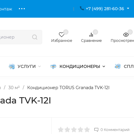
+7 (499) 281-60-36
онтаж
0
0
0
Избранное
Сравнение
Просмотре
УСЛУГИ
КОНДИЦИОНЕРЫ
СПЛ
ы
/
30 м²
/
Кондиционер TORUS Granada TVK-12I
da TVK-12I
0 Комментарий