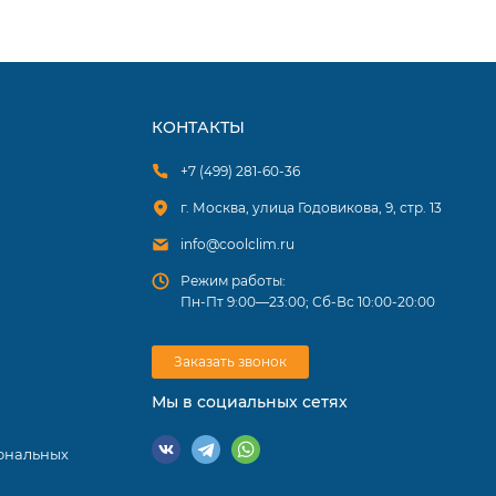
ы в
КОНТАКТЫ
й
живает
+7 (499) 281-60-36
г. Москва, улица Годовикова, 9, стр. 13
info@coolclim.ru
Режим работы:
Пн-Пт 9:00—23:00; Сб-Вс 10:00-20:00
Заказать звонок
Мы в социальных сетях
ональных