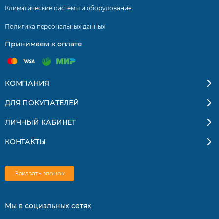
Климатические системы и оборудование
Режим «Soft»
Политика персональных данных
Режим «Silent»
Принимаем к оплате
Благодаря функции автоматического управления
вертикальными и горизонтальными жалюзи
достигается максимально равномерное распределение
КОМПАНИЯ
воздушного потока по комнате, независимо от её
размеров.
ДЛЯ ПОКУПАТЕЛЕЙ
Режим дежурного отопления
ЛИЧНЫЙ КАБИНЕТ
Самоочистка внутреннего блока
КОНТАКТЫ
Индивидуальный осушающий режим
Функция «iFeel»
Заказать звонок
Таймер и авторестарт
Надежность и долговечность
Мы в социальных сетях
Защита внешнего блока