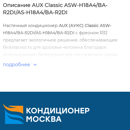
Описание AUX Classic ASW-H18A4/BA-
R2DI/AS-H18A4/BA-R2DI
Настенный кондиционер
AUX
(АУКС)
Classic
ASW
-
H
18
A
4/
BA
-
R
2
DI
/
AS
-
H
18
A
4/
BA
-
R
2
DI
с фреоном R32
предлагает экологичное решение, обеспечивающее
безопасность для здоровья человека благодаря
использованию безвредных для окружающей среды
материалов. Применение передовых японских
подробнее
технологий обеспечивает широкий спектр полезных
режимов, включая защиту от промерзания при +8°C и
инновационную систему очистки при 57 градусах,
уничтожающую 99,9% бактерий и вирусов.
Особенности и преимущества:
Экологичность и энергоэффективность
Работа при низких температурах