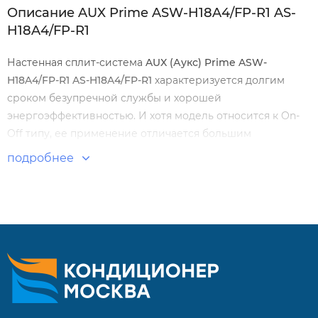
Описание AUX Prime ASW-H18A4/FP-R1 AS-
H18A4/FP-R1
Настенная сплит-система
AUX (Аукс) Prime ASW-
H18A4/FP-R1 AS-H18A4/FP-R1
характеризуется долгим
сроком безупречной службы и хорошей
энергоэффективностью. И хотя модель относится к On-
Off типу, ее применение отличается большим
комфортом благодаря современному функционалу.
подробнее
Устройство отлично справляется со своими
обязанностями в помещениях, площадь которых
составляет примерно 50 кв. м.
Особенности и преимущества:
Скрытый дисплей.
Функция «iFeel».